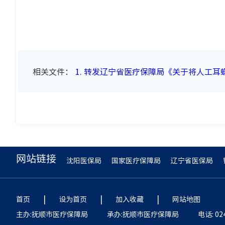
相关文件：
1. 转发辽宁省医疗保障局《关于将人工耳
网站链接
沈阳医保局
国家医疗保障局
辽宁省医保局
|
|
|
首页
设为首页
加入收藏
网站地图
主办:抚顺市医疗保障局
承办:抚顺市医疗保障局
电话: 02