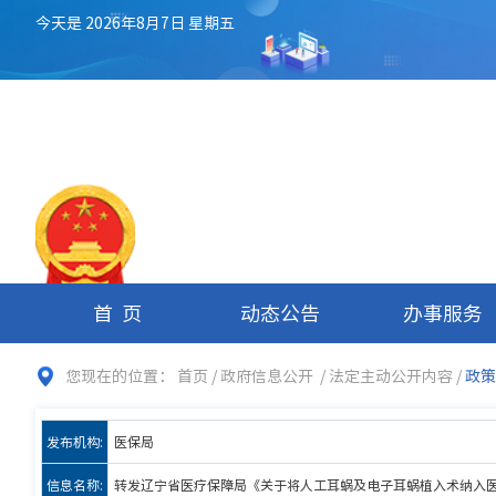
今天是 2026年8月7日 星期五
抚顺市医疗保障
局
抚顺市医疗保障事务服务中
心
首页
动态公告
办事服务
—— fsyb.fushun.gov.cn
——
您现在的位置：
首页
/
政府信息公开
/
法定主动公开内容
/
政策
发布机构:
医保局
信息名称:
转发辽宁省医疗保障局《关于将人工耳蜗及电子耳蜗植入术纳入